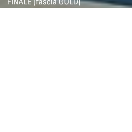
FINALE (fascia GOLD)
08/04/2024
COMITATO TRENTINO
NEWS COMITATO TRENTINO
NEWS FIGURA
Si è appena conclusa la finale di Coppa Italia Gold allo stadio
Olimpico di Pinerolo con OTTIMI risultati per i ragazzi delle
Società del Trentine con ben quattro 1°🥇posti e un 2°🥈
posto
Nella categoria Women: 🥇Adele Antonelli (CPA Trento)