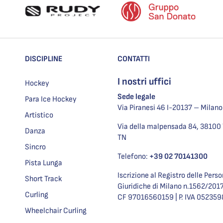
DISCIPLINE
CONTATTI
I nostri uffici
Hockey
Sede legale
Para Ice Hockey
Via Piranesi 46 I-20137 – Milano
Artistico
Via della malpensada 84, 38100 
Danza
TN
Sincro
Telefono:
+39 02 70141300
Pista Lunga
Iscrizione al Registro delle Pers
Short Track
Giuridiche di Milano n.1562/201
Curling
CF 97016560159 | P. IVA 05235
Wheelchair Curling