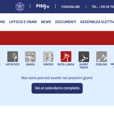
FISGONLINE
TEL. +39 02 7
AMO
UFFICIO E ORARI
NEWS
DOCUMENTI
ASSEMBLEA ELETTIV
W
E
ARTISTICO
DANZA
SINCRO
PISTA LUNGA
SHORT
CURLING
TRACK
Non sono previsti eventi nei prossimi giorni
Vai al calendario completo