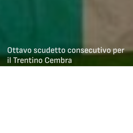
Ottavo scudetto consecutivo per
il Trentino Cembra
12/03/2018
NEWS COMITATO TRENTINO
NEWS CURLING
Per l’ottava volta consecutiva il Team Trentino Cembra si è
laureato campione d’Italia, uscendo vincente dall’ultima fase
del campionato, che è svolta proprio a Cembra nel fine
settimana. In finale ha avuto la meglio sulla sorpresa della
due giorni, i Celtic Fireblock di Pinerolo, che sono riusciti a